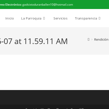
reo Electrónico:
gadsixtoduranballen10@hotmail.com
Inicio
La Parroquia
Servicios
Transparencia
-07 at 11.59.11 AM
>
Rendición