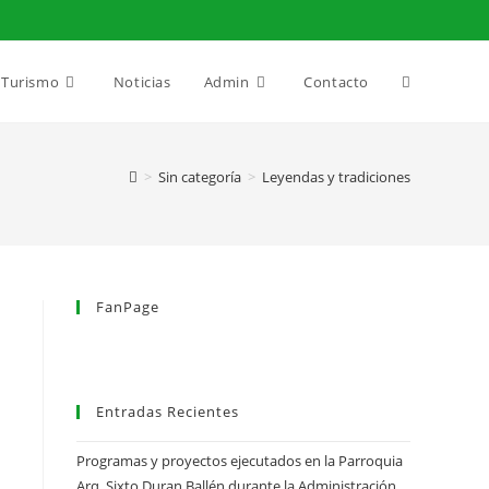
Alternar
Turismo
Noticias
Admin
Contacto
búsqueda
>
Sin categoría
>
Leyendas y tradiciones
de
FanPage
la
web
Entradas Recientes
Programas y proyectos ejecutados en la Parroquia
Arq. Sixto Duran Ballén durante la Administración