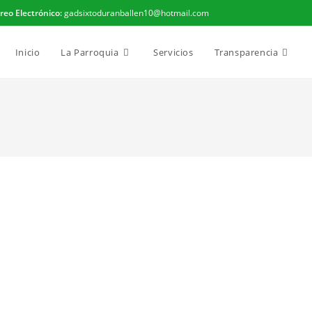
reo Electrónico:
gadsixtoduranballen10@hotmail.com
Inicio
La Parroquia
Servicios
Transparencia