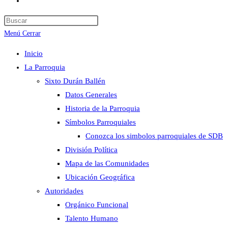
Alternar
búsqueda
de
Menú
Cerrar
la
web
Inicio
La Parroquia
Sixto Durán Ballén
Datos Generales
Historia de la Parroquia
Símbolos Parroquiales
Conozca los simbolos parroquiales de SDB
División Política
Mapa de las Comunidades
Ubicación Geográfica
Autoridades
Orgánico Funcional
Talento Humano