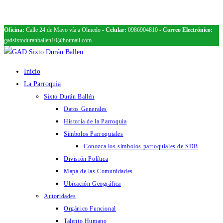
Oficina:
Calle 24 de Mayo vía a Olmedo -
Celular:
0986904810 -
Correo Electrónico:
Ir
gadsixtoduranballen10@hotmail.com
al
contenido
Inicio
La Parroquia
Sixto Durán Ballén
Datos Generales
Historia de la Parroquia
Símbolos Parroquiales
Conozca los simbolos parroquiales de SDB
División Política
Mapa de las Comunidades
Ubicación Geográfica
Autoridades
Orgánico Funcional
Talento Humano