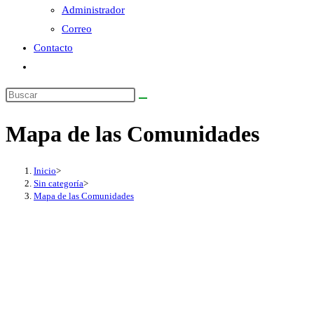
Administrador
Correo
Contacto
Alternar
búsqueda
de
la
Mapa de las Comunidades
web
Inicio
>
Sin categoría
>
Mapa de las Comunidades