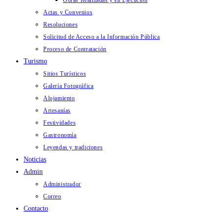
Obras Realizadas y en Ejecución
Actas y Convenios
Resoluciones
Solicitud de Acceso a la Información Pública
Proceso de Contratación
Turismo
Sitios Turísticos
Galería Fotográfica
Alojamiento
Artesanías
Festividades
Gastronomía
Leyendas y tradiciones
Noticias
Admin
Administrador
Correo
Contacto