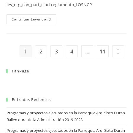
ley_org_con_part_ciud reglamento_LOSNCP
Leyes
Continuar Leyendo
Y
Resoluciones
1
2
3
4
…
11
Ir a la 
FanPage
Entradas Recientes
Programas y proyectos ejecutados en la Parroquia Arq. Sixto Duran
Ballén durante la Administración 2019-2023
Programas y proyectos ejecutados en la Parroquia Arq. Sixto Duran