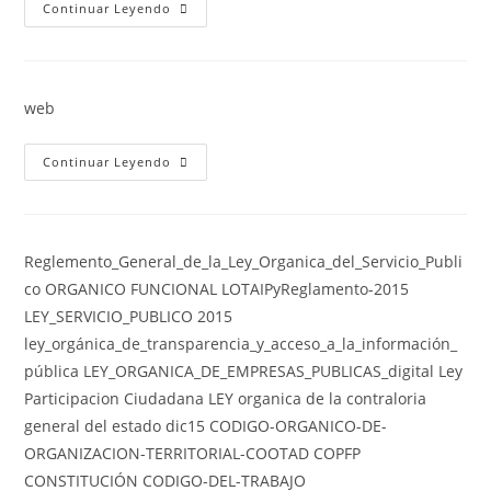
Programas
Continuar Leyendo
Y
Proyectos
Ejecutados
En
La
Parroquia
web
Arq.
Sixto
Duran
Ballén
Programas
Continuar Leyendo
Durante
Y
La
Proyectos
Administración
Ejecutados
2019-
En
2023
La
Parroquia
Reglemento_General_de_la_Ley_Organica_del_Servicio_Publi
Arq.
Sixto
co ORGANICO FUNCIONAL LOTAIPyReglamento-2015
Duran
Ballén
LEY_SERVICIO_PUBLICO 2015
Durante
ley_orgánica_de_transparencia_y_acceso_a_la_información_
La
Administración
pública LEY_ORGANICA_DE_EMPRESAS_PUBLICAS_digital Ley
2019-
2023
Participacion Ciudadana LEY organica de la contraloria
general del estado dic15 CODIGO-ORGANICO-DE-
ORGANIZACION-TERRITORIAL-COOTAD COPFP
CONSTITUCIÓN CODIGO-DEL-TRABAJO